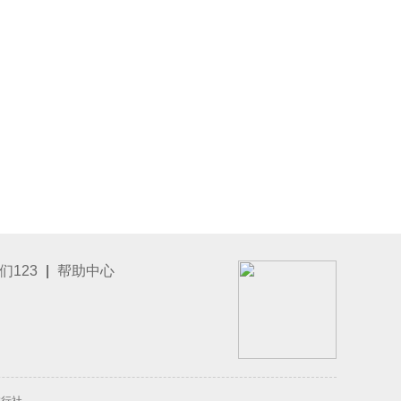
们123
|
帮助中心