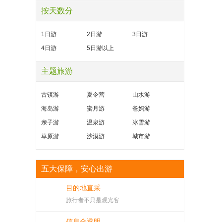
按天数分
1日游
2日游
3日游
4日游
5日游以上
主题旅游
古镇游
夏令营
山水游
海岛游
蜜月游
爸妈游
亲子游
温泉游
冰雪游
草原游
沙漠游
城市游
五大保障，安心出游
目的地直采
旅行者不只是观光客
信息全透明