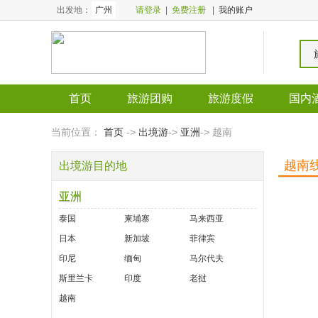
出发地：
广州
请登录
|
免费注册
|
我的账户
首页
旅游团购
旅游度假
国内
全国酒店
全国门票
当前位置：
首页
->
出境游
->
亚洲
-> 越南
越南
出境游目的地
亚洲
泰国
柬埔寨
马来西亚
日本
新加坡
菲律宾
印尼
缅甸
马尔代夫
斯里兰卡
印度
老挝
越南