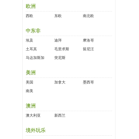
欧洲
西欧
东欧
南北欧
中东非
埃及
迪拜
摩洛哥
土耳其
毛里求斯
留尼汪
马达加斯加
突尼斯
美洲
美国
加拿大
墨西哥
南美
澳洲
澳大利亚
新西兰
境外玩乐