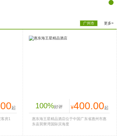
广州市
更多>
酒店
惠东海王星精品酒店
.00
400.00
100%
好评
¥
起
起
双客房1
惠东海王星精品酒店位于中国广东省惠州市惠
东县巽寮湾国际滨海度