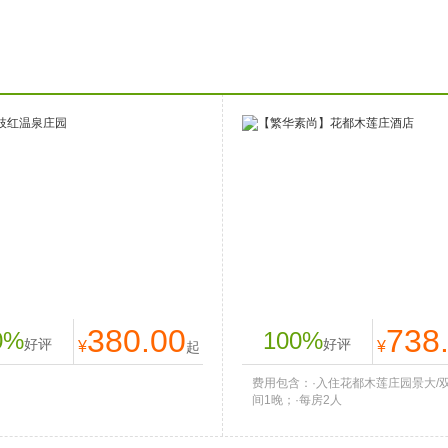
荔枝红温泉庄园
【繁华素尚】花都木莲庄
380.00
738
0%
100%
好评
好评
¥
¥
起
费用包含：·入住花都木莲庄园景大/
间1晚；·每房2人